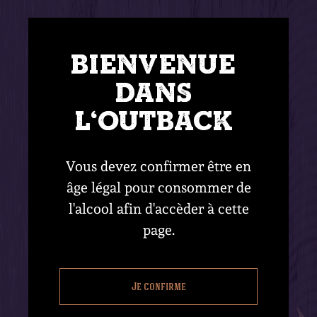
Bienvenue
dans
l'Outback
Vous devez confirmer être en
âge légal pour consommer de
l'alcool afin d'accèder à cette
page.
Je confirme