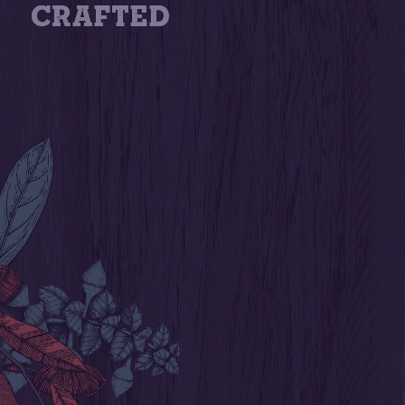
crafted